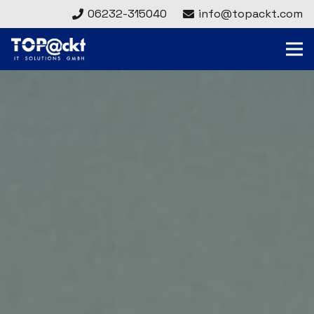
06232-315040
info@topackt.com